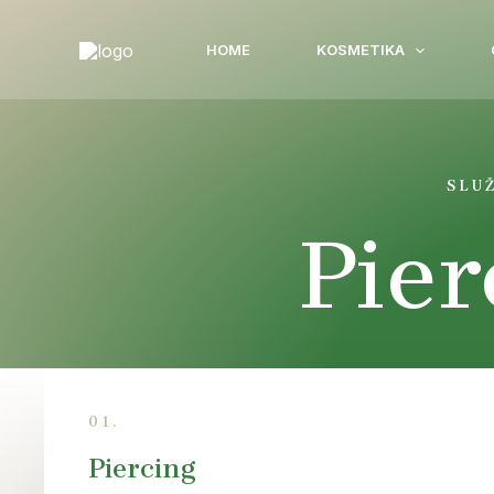
Přeskočit
na
HOME
KOSMETIKA
obsah
SLU
Pier
01.
Piercing