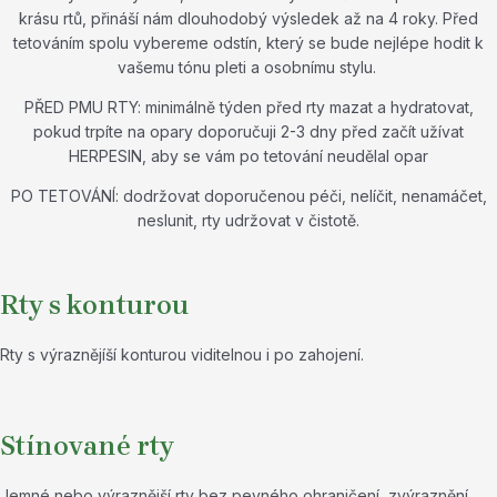
krásu rtů, přináší nám dlouhodobý výsledek až na 4 roky. Před
tetováním spolu vybereme odstín, který se bude nejlépe hodit k
vašemu tónu pleti a osobnímu stylu.
PŘED PMU RTY: minimálně týden před rty mazat a hydratovat,
pokud trpíte na opary doporučuji 2-3 dny před začít užívat
HERPESIN, aby se vám po tetování neudělal opar
PO TETOVÁNÍ: dodržovat doporučenou péči, nelíčit, nenamáčet,
neslunit, rty udržovat v čistotě.
Rty s konturou
Rty s výraznějíší konturou viditelnou i po zahojení.
Stínované rty
Jemné nebo výraznější rty bez pevného ohraničení, zvýraznění