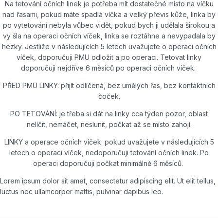
Na tetování očních linek je potřeba mít dostatečné místo na víčku
nad řasami, pokud máte spadlá víčka a velký převis kůže, linka by
po vytetování nebyla vůbec vidět, pokud bych ji udělala širokou a
vy šla na operaci očních víček, linka se roztáhne a nevypadala by
hezky. Jestliže v následujících 5 letech uvažujete o operaci očních
víček, doporučuji PMU odložit a po operaci. Tetovat linky
doporučuji nejdříve 6 měsíců po operaci očních víček.
PŘED PMU LINKY: přijít odlíčená, bez umělých řas, bez kontaktních
čoček.
PO TETOVÁNÍ: je třeba si dát na linky cca týden pozor, oblast
nelíčit, nemáčet, neslunit, počkat až se místo zahojí.
LINKY a operace očních víček: pokud uvažujete v následujících 5
letech o operaci víček, nedoporučuji tetování očních linek. Po
operaci doporučuji počkat minimálně 6 měsíců.
Lorem ipsum dolor sit amet, consectetur adipiscing elit. Ut elit tellus,
luctus nec ullamcorper mattis, pulvinar dapibus leo.