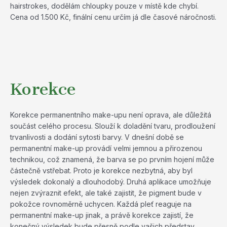
hairstrokes, dodělám chloupky pouze v místě kde chybí.
Cena od 1.500 Kč, finální cenu určím já dle časové náročnosti.
Korekce
Korekce permanentního make-upu není oprava, ale důležitá
součást celého procesu. Slouží k doladění tvaru, prodloužení
trvanlivosti a dodání sytosti barvy. V dnešní době se
permanentní make-up provádí velmi jemnou a přirozenou
technikou, což znamená, že barva se po prvním hojení může
částečně vstřebat. Proto je korekce nezbytná, aby byl
výsledek dokonalý a dlouhodobý. Druhá aplikace umožňuje
nejen zvýraznit efekt, ale také zajistit, že pigment bude v
pokožce rovnoměrně uchycen. Každá pleť reaguje na
permanentní make-up jinak, a právě korekce zajistí, že
konečný výsledek bude přesně podle vašich představ.