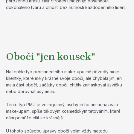
přirozenou krásu. Hair Strokes umožňuje dosáhnout
dokonalého tvaru a plnosti bez nutnosti každodenního líčení.
Obočí "jen kousek"
Na tenhle typ permanentního make-upu mě přivedly moje
klientky, které měly krásné svoje obočí, ale chyběla jim jen
malá část obočí, začátky obočí, chtěly zamaskovat jizvičku
nebo dorovnat asymetrii.
Tento typ PMU je velmi jemný, asi bych ho ani nenazvala
make-upem, spíše takovým kosmetickým tetováním, které
nám pomůže cítit se krásnější.
U tohoto způsobu úpravy obočí volím vždy metodu