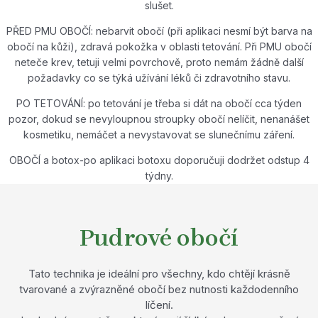
slušet.
PŘED PMU OBOČÍ: nebarvit obočí (při aplikaci nesmí být barva na
obočí na kůži), zdravá pokožka v oblasti tetování. Při PMU obočí
neteče krev, tetuji velmi povrchově, proto nemám žádně další
požadavky co se týká užívání léků či zdravotního stavu.
PO TETOVÁNÍ: po tetování je třeba si dát na obočí cca týden
pozor, dokud se nevyloupnou stroupky obočí nelíčit, nenanášet
kosmetiku, nemáčet a nevystavovat se slunečnímu záření.
OBOČÍ a botox-po aplikaci botoxu doporučuji dodržet odstup 4
týdny.
Pudrové obočí
Tato technika je ideální pro všechny, kdo chtějí krásně
tvarované a zvýrazněné obočí bez nutnosti každodenního
líčení.