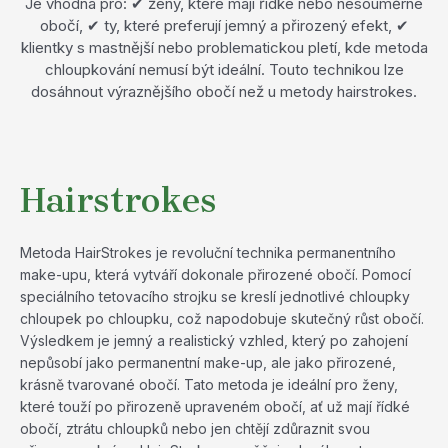
Je vhodná pro: ✔ ženy, které mají řídké nebo nesouměrné
obočí, ✔ ty, které preferují jemný a přirozený efekt, ✔
klientky s mastnější nebo problematickou pletí, kde metoda
chloupkování nemusí být ideální. Touto technikou lze
dosáhnout výraznějšího obočí než u metody hairstrokes.
Hairstrokes
Metoda HairStrokes je revoluční technika permanentního
make-upu, která vytváří dokonale přirozené obočí. Pomocí
speciálního tetovacího strojku se kreslí jednotlivé chloupky
chloupek po chloupku, což napodobuje skutečný růst obočí.
Výsledkem je jemný a realistický vzhled, který po zahojení
nepůsobí jako permanentní make-up, ale jako přirozené,
krásně tvarované obočí. Tato metoda je ideální pro ženy,
které touží po přirozeně upraveném obočí, ať už mají řídké
obočí, ztrátu chloupků nebo jen chtějí zdůraznit svou